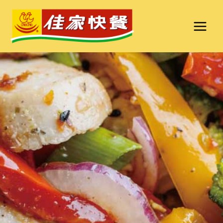
跳
至
主
要
內
容