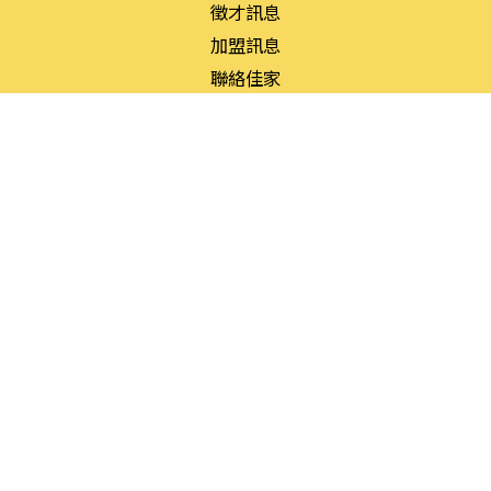
徵才訊息
加盟訊息
聯絡佳家
菜單介紹
碳烤燒臘
酥炸
醬滷
經濟
鮮魚
今日主廚特餐
聯絡資訊
台南市民族路三段10號
shihhsiuhuang@hotmail.com
(06)222-2728