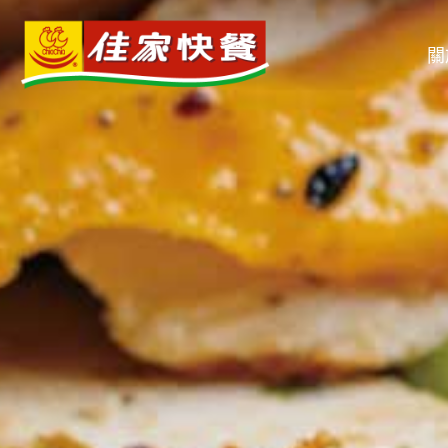
跳
至
關
主
要
內
容