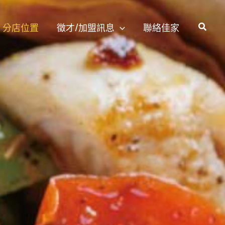
分店位置
徵才/加盟訊息
聯絡佳家