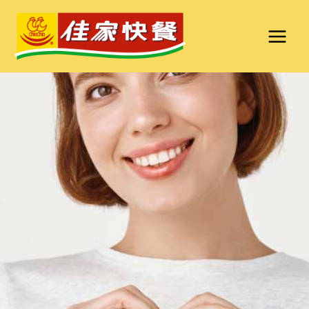
跳
至
主
要
內
容