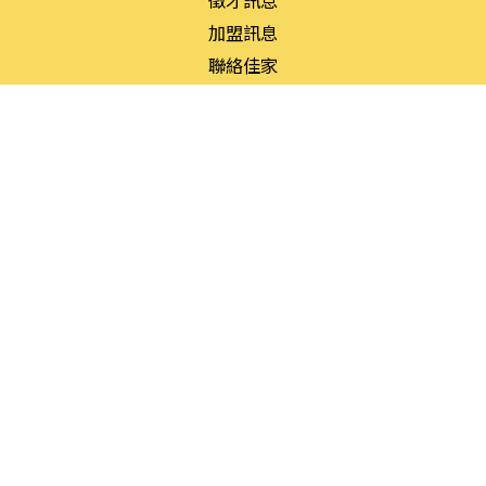
加盟訊息
聯絡佳家
菜單介紹
碳烤燒臘
酥炸
醬滷
經濟
鮮魚
今日主廚特餐
聯絡資訊
台南市民族路三段10號
shihhsiuhuang@hotmail.com
(06)222-2728