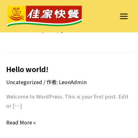
跳
至
主
2022 年 11 月
要
內
容
Hello world!
Hello
world!
Uncategorized
/ 作者:
LeonAdmin
Welcome to WordPress. This is your first post. Edit
or […]
Read More »