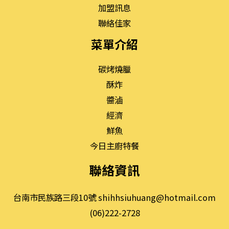
加盟訊息
聯絡佳家
菜單介紹
碳烤燒臘
酥炸
醬滷
經濟
鮮魚
今日主廚特餐
聯絡資訊
台南市民族路三段10號
shihhsiuhuang@hotmail.com
(06)222-2728